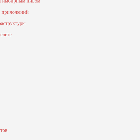
 и имбирным пивом
и приложений
раструктуры
елете
птов