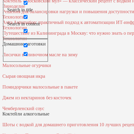
Коктейль «Московский мул» — классический рецепт с водкой
Виноделие
Search in title
Решения для балансировки нагрузки и повышения доступност
Технологии
Astra Automation: практичный подход к автоматизации ИТ‑инф
Search in content
Технологии
Путешествие из Калининграда в Москву: что нужно знать о пер
Технологии
Домашние заготовки
Лисички в сливочном масле на зиму
Малосольные огурчики
Сырая овощная икра
Помидорчики малосольные в пакете
Джем из нектаринов без косточек
Чемберленский соус
Коктейли алкогольные
Шоты с водкой для домашнего приготовления 10 лучших реце