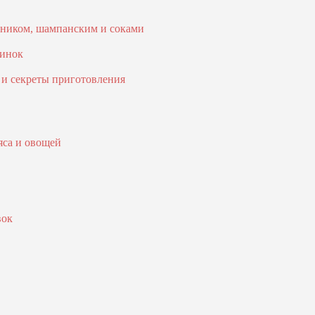
тоником, шампанским и соками
ринок
 и секреты приготовления
яса и овощей
вок