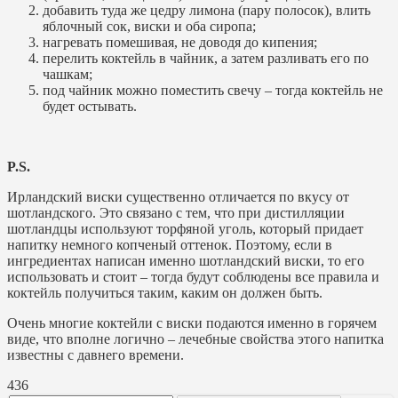
добавить туда же цедру лимона (пару полосок), влить
яблочный сок, виски и оба сиропа;
нагревать помешивая, не доводя до кипения;
перелить коктейль в чайник, а затем разливать его по
чашкам;
под чайник можно поместить свечу – тогда коктейль не
будет остывать.
P.S.
Ирландский виски существенно отличается по вкусу от
шотландского. Это связано с тем, что при дистилляции
шотландцы используют торфяной уголь, который придает
напитку немного копченый оттенок. Поэтому, если в
ингредиентах написан именно шотландский виски, то его
использовать и стоит – тогда будут соблюдены все правила и
коктейль получиться таким, каким он должен быть.
Очень многие коктейли с виски подаются именно в горячем
виде, что вполне логично – лечебные свойства этого напитка
известны с давнего времени.
436