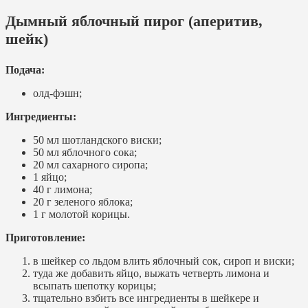
Дымный яблочный пирог (аперитив,
шейк)
Подача:
олд-фэшн;
Ингредиенты:
50 мл шотландского виски;
50 мл яблочного сока;
20 мл сахарного сиропа;
1 яйцо;
40 г лимона;
20 г зеленого яблока;
1 г молотой корицы.
Приготовление:
в шейкер со льдом влить яблочный сок, сироп и виски;
туда же добавить яйцо, выжать четверть лимона и
всыпать шепотку корицы;
тщательно взбить все ингредиенты в шейкере и