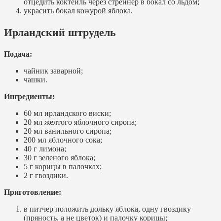
отцедить коктейль через стрейнер в бокал со льдом;
украсить бокал кожурой яблока.
Ирландский штрудель
Подача:
чайник заварной;
чашки.
Ингредиенты:
60 мл ирландского виски;
20 мл желтого яблочного сиропа;
20 мл ванильного сиропа;
200 мл яблочного сока;
40 г лимона;
30 г зеленого яблока;
5 г корицы в палочках;
2 г гвоздики.
Приготовление:
в питчер положить дольку яблока, одну гвоздику
(пряность, а не цветок) и палочку корицы;