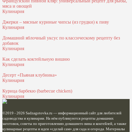
Французский пивной кляр: универсальный рецепт для рыбы,
мяса и овощей
Кулинария
Джерки – мясные куриные чипсы (из грудки) к пиву
Кулинария
Домашний яблочный уксус по классическому рецепту без
добавок
Кулинария
Как сделать коктейльную вишню
Кулинария
Десерт «Пьяная клубника»
Кулинария
Курица барбекю (barbecue chicken)
Кулинария
©2019 - 2026
Sadzagotovka.ru
— информационный сайт для любителей
садоводства и кулинарии. На нём публикуются рецепты домашних
заготовок, советы по приготовлению домашнего вина и коктейлей, а также
кулинарные рецепты и идеи «сделай сам» для сада и огорода. Материалы