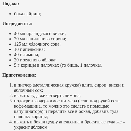
Подача:
бокал айриш;
Ингредиенты:
40 мл ирландского виски;
20 мл ванильного сиропа;
125 мл яблочного сока;
10 г апельсина;
40 г лимона;
20 г зеленого яблока;
5 г корицы в палочках (то бишь, 1 палочка).
Приготовление:
в питчер (металлическая кружка) влить сироп, виски и
яблочный сок;
выжать туда же четверть лимона;
подогреть содержимое питчера (если под рукой есть
кофе-машина, то можно это сделать с помощью
капучинатора) и перелить все в бокал, добавив туда
палочку корицы;
выжать в бокал цедру апельсина и бросить ее туда же –
украсит яблоком.