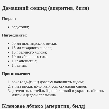
Домашний фэшнд (аперитив, билд)
Подача:
олд-фэшн;
Ингредиенты:
50 мл шотландского виски;
15 мл сахарного сиропа;
10 г зеленого яблока;
10 мл яблочного сока;
10 г апельсина;
1 г мяты.
Приготовление:
рокс (олд-фэшн) доверху наполнить льдом;
влить виски, яблочный сок, сахарный сироп;
размешать коктейль барной ложкой и украсить яблоком,
мятой и цедрой апельсина.
Кленовое яблоко (аперитив, билд)