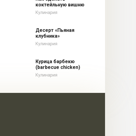
коктейльную вишню
Кулинария
Десерт «Пьяная
клубника»
Кулинария
Курица барбекю
(barbecue chicken)
Кулинария