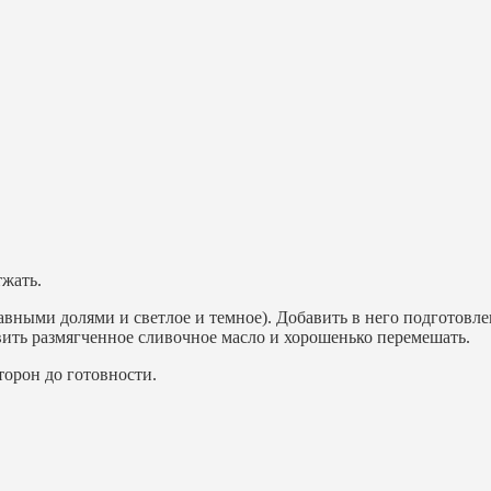
тжать.
авными долями и светлое и темное). Добавить в него подготовл
авить размягченное сливочное масло и хорошенько перемешать.
торон до готовности.