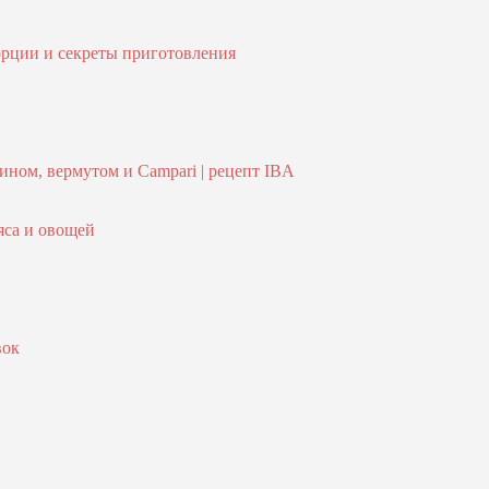
орции и секреты приготовления
ном, вермутом и Campari | рецепт IBA
яса и овощей
вок