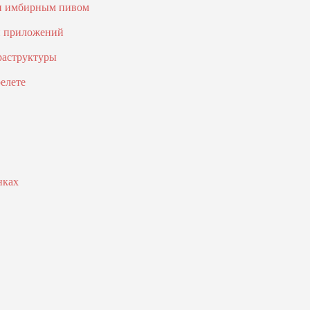
 и имбирным пивом
и приложений
раструктуры
елете
нках