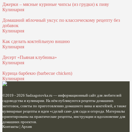
Джерки – мясные куриные чипсы (из грудки) к пиву
Кулинария
Домашний яблочный уксус по классическому рецепту без
добавок
Кулинария
Как сделать коктейльную вишню
Кулинария
Десерт «Пьяная клубника»
Кулинария
Курица барбекю (barbecue chicken)
Кулинария
©2019 - 2026
Sadzagotovka.ru
— информационный сайт для любителей
садоводства и кулинарии. На нём публикуются рецепты домашних
заготовок, советы по приготовлению домашнего вина и коктейлей, а также
кулинарные рецепты и идеи «сделай сам» для сада и огорода. Материалы
ориентированы на практические рецепты, инструкции и вдохновение для
домашних проектов.
Контакты
|
Архив