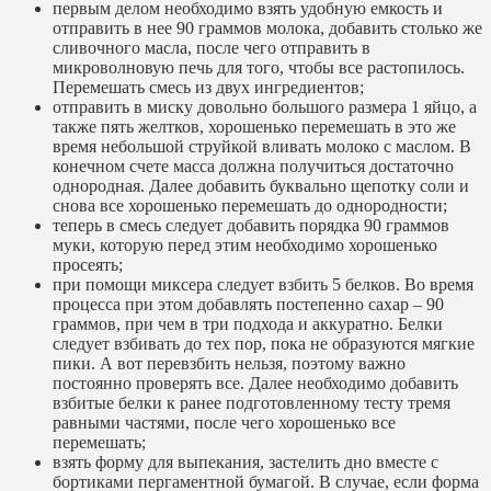
первым делом необходимо взять удобную емкость и
отправить в нее 90 граммов молока, добавить столько же
сливочного масла, после чего отправить в
микроволновую печь для того, чтобы все растопилось.
Перемешать смесь из двух ингредиентов;
отправить в миску довольно большого размера 1 яйцо, а
также пять желтков, хорошенько перемешать в это же
время небольшой струйкой вливать молоко с маслом. В
конечном счете масса должна получиться достаточно
однородная. Далее добавить буквально щепотку соли и
снова все хорошенько перемешать до однородности;
теперь в смесь следует добавить порядка 90 граммов
муки, которую перед этим необходимо хорошенько
просеять;
при помощи миксера следует взбить 5 белков. Во время
процесса при этом добавлять постепенно сахар – 90
граммов, при чем в три подхода и аккуратно. Белки
следует взбивать до тех пор, пока не образуются мягкие
пики. А вот перевзбить нельзя, поэтому важно
постоянно проверять все. Далее необходимо добавить
взбитые белки к ранее подготовленному тесту тремя
равными частями, после чего хорошенько все
перемешать;
взять форму для выпекания, застелить дно вместе с
бортиками пергаментной бумагой. В случае, если форма