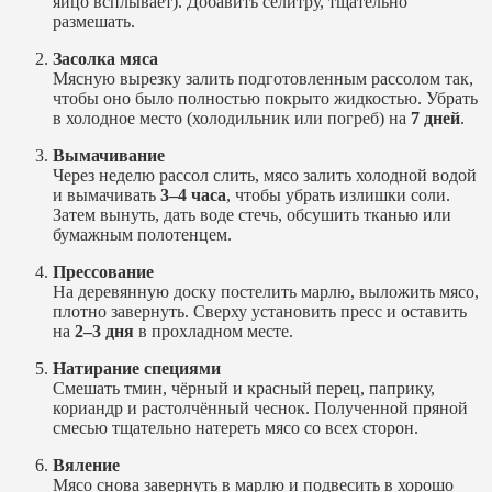
яйцо всплывает). Добавить селитру, тщательно
размешать.
Засолка мяса
Мясную вырезку залить подготовленным рассолом так,
чтобы оно было полностью покрыто жидкостью. Убрать
в холодное место (холодильник или погреб) на
7 дней
.
Вымачивание
Через неделю рассол слить, мясо залить холодной водой
и вымачивать
3–4 часа
, чтобы убрать излишки соли.
Затем вынуть, дать воде стечь, обсушить тканью или
бумажным полотенцем.
Прессование
На деревянную доску постелить марлю, выложить мясо,
плотно завернуть. Сверху установить пресс и оставить
на
2–3 дня
в прохладном месте.
Натирание специями
Смешать тмин, чёрный и красный перец, паприку,
кориандр и растолчённый чеснок. Полученной пряной
смесью тщательно натереть мясо со всех сторон.
Вяление
Мясо снова завернуть в марлю и подвесить в хорошо