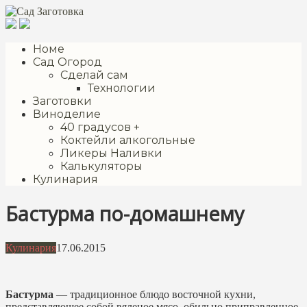
Перейти
к
контенту
Номе
Сад Огород
Сделай сам
Технологии
Заготовки
Виноделие
40 градусов +
Коктейли алкогольные
Ликеры Наливки
Калькуляторы
Кулинария
Бастурма по-домашнему
Кулинария
17.06.2015
Бастурма
— традиционное блюдо восточной кухни,
представляющее собой вяленое мясо, обильно приправленное