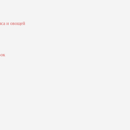
яса и овощей
вок