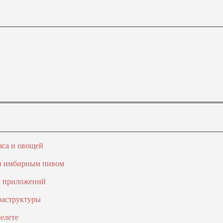
яса и овощей
 и имбирным пивом
и приложений
раструктуры
елете