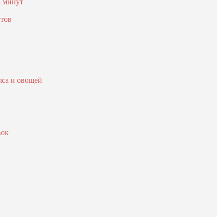
5 минут
птов
яса и овощей
вок