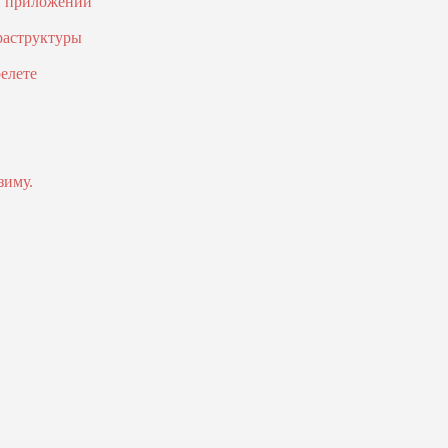
и приложений
раструктуры
елете
зиму.