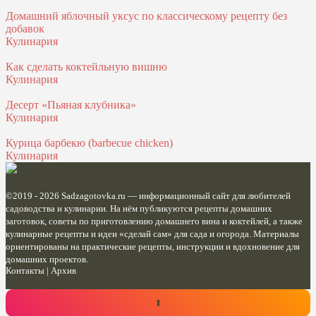
Домашний яблочный уксус по классическому рецепту без
добавок
Кулинария
Как сделать коктейльную вишню
Кулинария
Десерт «Пьяная клубника»
Кулинария
Курица барбекю (barbecue chicken)
Кулинария
©2019 - 2026
Sadzagotovka.ru
— информационный сайт для любителей
садоводства и кулинарии. На нём публикуются рецепты домашних
заготовок, советы по приготовлению домашнего вина и коктейлей, а также
кулинарные рецепты и идеи «сделай сам» для сада и огорода. Материалы
ориентированы на практические рецепты, инструкции и вдохновение для
домашних проектов.
Контакты
|
Архив