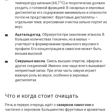
температуру кипения (64,7 °C) и теоретически должен
уходить с головной фракцией. В сахарных и зерновых
дистиллятах его содержание минимально и опасности
почти не представляет. Фруктовые дистилляты —
отдельная тема: агрессивная очистка сильно портит их
вкус.
Ацетальдегид.
Образуется при окислении этанола. В
больших количествах токсичен, но в малых —
участвует в формировании привычного вкусового
профиля. Его концентрация в самогоне может быть
весьма высокой.
Сивушные масла.
Смесь высших спиртов, эфиров и
других соединений. Именно они чаще всего вызывают
неприятный запах. При этом часть сивухи играет
важную роль во вкусе, особенно в зерновых
дистиллятах.
Что и когда стоит очищать
Речь в первую очередь идёт о
сахарном самогоне
и
частично о зерновом. Большинство фруктовых и ароматных