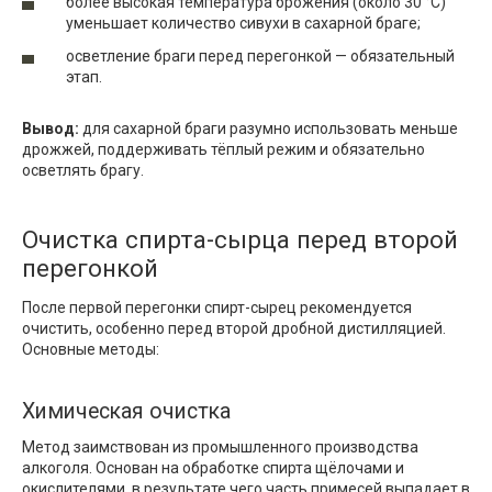
более высокая температура брожения (около 30 °C)
уменьшает количество сивухи в сахарной браге;
осветление браги перед перегонкой — обязательный
этап.
Вывод:
для сахарной браги разумно использовать меньше
дрожжей, поддерживать тёплый режим и обязательно
осветлять брагу.
Очистка спирта-сырца перед второй
перегонкой
После первой перегонки спирт-сырец рекомендуется
очистить, особенно перед второй дробной дистилляцией.
Основные методы:
Химическая очистка
Метод заимствован из промышленного производства
алкоголя. Основан на обработке спирта щёлочами и
окислителями, в результате чего часть примесей выпадает в