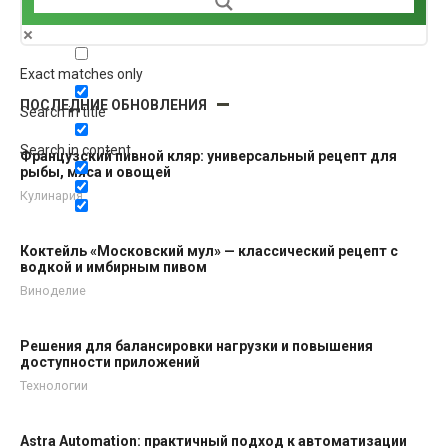
Exact matches only
ПОСЛЕДНИЕ ОБНОВЛЕНИЯ
Search in title
Search in content
Французский пивной кляр: универсальный рецепт для
рыбы, мяса и овощей
Кулинария
Коктейль «Московский мул» — классический рецепт с
водкой и имбирным пивом
Виноделие
Решения для балансировки нагрузки и повышения
доступности приложений
Технологии
Astra Automation: практичный подход к автоматизации