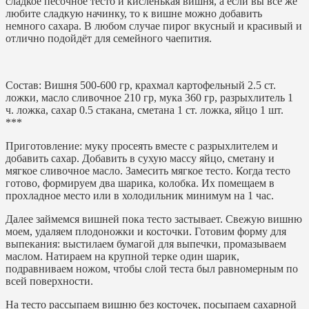
сладкое песочное тесто и кисленькая вишня, а если вы всё же
любите сладкую начинку, то к вишне можно добавить
немного сахара. В любом случае пирог вкусный и красивый и
отлично подойдёт для семейного чаепития.
Состав: Вишня 500-600 гр, крахмал картофельный 2.5 ст.
ложки, масло сливочное 210 гр, мука 360 гр, разрыхлитель 1
ч. ложка, сахар 0.5 стакана, сметана 1 ст. ложка, яйцо 1 шт.
***
Приготовление: муку просеять вместе с разрыхлителем и
добавить сахар. Добавить в сухую массу яйцо, сметану и
мягкое сливочное масло. Замесить мягкое тесто. Когда тесто
готово, формируем два шарика, колобка. Их помещаем в
прохладное место или в холодильник минимум на 1 час.
Далее займемся вишней пока тесто застывает. Свежую вишню
моем, удаляем плодоножки и косточки. Готовим форму для
выпекания: выстилаем бумагой для выпечки, промазываем
маслом. Натираем на крупной терке один шарик,
подравниваем ножом, чтобы слой теста был равномерным по
всей поверхности.
На тесто рассыпаем вишню без косточек, посыпаем сахарной