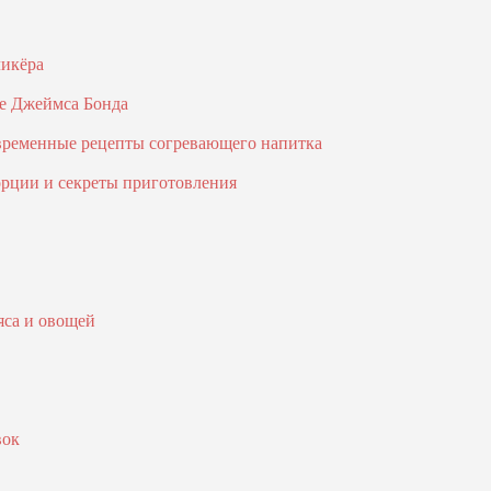
ликёра
ле Джеймса Бонда
овременные рецепты согревающего напитка
орции и секреты приготовления
яса и овощей
вок