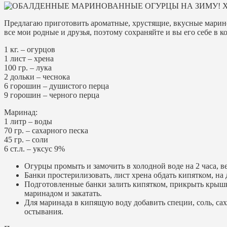
Предлагаю приготовить ароматные, хрустящие, вкусные марин
все мои родные и друзья, поэтому сохраняйте и вы его себе в ко
1 кг. – огурцов
1 лист – хрена
100 гр. – лука
2 дольки – чеснока
6 горошин – душистого перца
9 горошин – черного перца
Маринад:
1 литр – воды
70 гр. – сахарного песка
45 гр. – соли
6 ст.л. – уксус 9%
Огурцы промыть и замочить в холодной воде на 2 часа, ве
Банки простерилизовать, лист хрена обдать кипятком, на 
Подготовленные банки залить кипятком, прикрыть крышками
маринадом и закатать.
Для маринада в кипящую воду добавить специи, соль, сах
остывания.