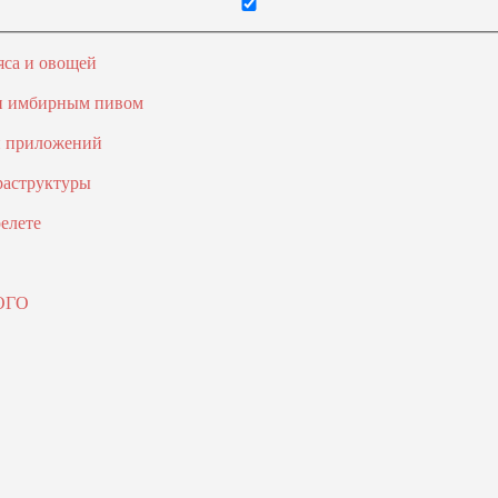
яса и овощей
 и имбирным пивом
и приложений
раструктуры
елете
ОГО