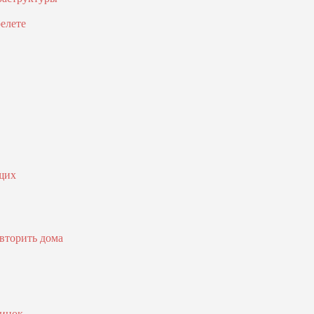
елете
ящих
овторить дома
ринок