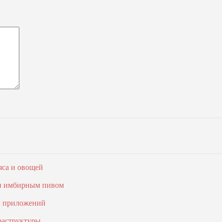
яса и овощей
 и имбирным пивом
и приложений
раструктуры