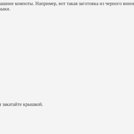
омашние компоты. Например, вот такая заготовка из черного ви
выки.
и закатайте крышкой.