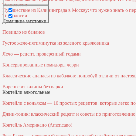
Технологии
Путешествие из Калининграда в Москву: что нужно знать о пер
Технологии
Домашние заготовки
Повидло из бананов
Густое желе-пятиминутка из зеленого крыжовника
Лечо — рецепт, проверенный годами
Консервированные помидоры черри
Классические ананасы из кабачков: попробуй отличи от насто
Варенье из калины без варки
Коктейли алкогольные
Коктейли с коньяком — 10 простых рецептов, которые легко п
Джин-тоник: классический рецепт и советы по приготовлению
Коктейль Американо (Americano)
Роза Багси — цветочный коктейль с водкой и лаймом для вече