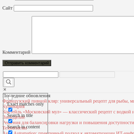
Сайт
Комментарий
Последние обновления
Французский пивной кляр: универсальный рецепт для рыбы, м
Exact matches only
Кулинария
Коктейль «Московский мул» — классический рецепт с водкой
Search in title
Виноделие
Решения для балансировки нагрузки и повышения доступност
Search in content
Технологии
Astra Automation: практичный подход к автоматизации ИТ‑инф