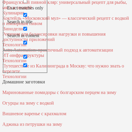
Французский пивной кляр: универсальный рецепт для рыбы,
мяса и овощей
Exact matches only
Кулинария
Коктейль «Московский мул» — классический рецепт с водкой
Search in title
и имбирным пивом
Виноделие
Решения для балансировки нагрузки и повышения
Search in content
доступности приложений
Технологии
Astra Automation: практичный подход к автоматизации
ИТ‑инфраструктуры
Технологии
Путешествие из Калининграда в Москву: что нужно знать о
перелете
Технологии
Домашние заготовки
Маринованные помидоры с болгарским перцем на зиму
Огурцы на зиму с водкой
Вишневое варенье с крахмалом
Аджика из петрушки на зиму