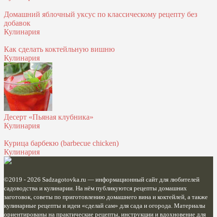
Домашний яблочный уксус по классическому рецепту без
добавок
Кулинария
Как сделать коктейльную вишню
Кулинария
Десерт «Пьяная клубника»
Кулинария
Курица барбекю (barbecue chicken)
Кулинария
©2019 - 2026
Sadzagotovka.ru
— информационный сайт для любителей
садоводства и кулинарии. На нём публикуются рецепты домашних
заготовок, советы по приготовлению домашнего вина и коктейлей, а также
кулинарные рецепты и идеи «сделай сам» для сада и огорода. Материалы
ориентированы на практические рецепты, инструкции и вдохновение для