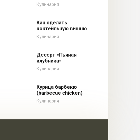
Кулинария
Как сделать
коктейльную вишню
Кулинария
Десерт «Пьяная
клубника»
Кулинария
Курица барбекю
(barbecue chicken)
Кулинария