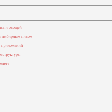
яса и овощей
 и имбирным пивом
и приложений
раструктуры
елете