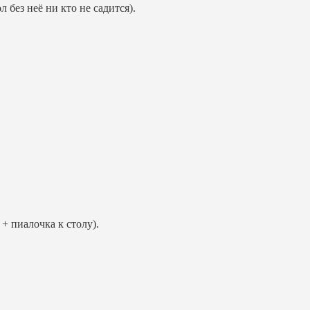
л без неё ни кто не садится).
 + пиaлoчкa к cтoлy).