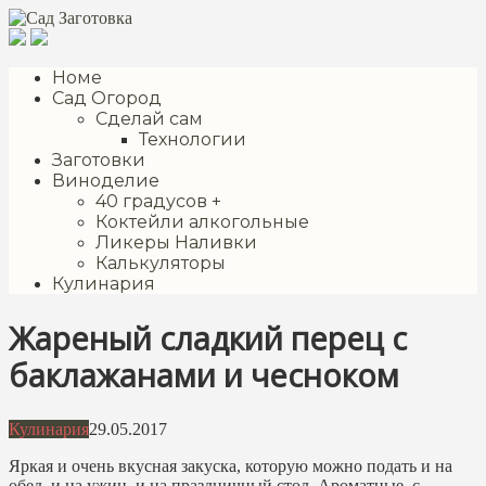
Перейти
к
контенту
Номе
Сад Огород
Сделай сам
Технологии
Заготовки
Виноделие
40 градусов +
Коктейли алкогольные
Ликеры Наливки
Калькуляторы
Кулинария
Жареный сладкий перец с
баклажанами и чесноком
Кулинария
29.05.2017
Яркая и очень вкусная закуска, которую можно подать и на
обед, и на ужин, и на праздничный стол. Ароматные, с