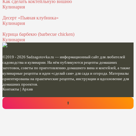
Как сделать коктейльную вишню
Кулинария
Десерт «Пьяная клубника»
Кулинария
Курица барбекю (barbecue chicken)
Кулинария
©2019 - 2026
Sadzagotovka.ru
— информационный сайт для любителей
садоводства и кулинарии. На нём публикуются рецепты домашних
заготовок, советы по приготовлению домашнего вина и коктейлей, а также
кулинарные рецепты и идеи «сделай сам» для сада и огорода. Материалы
ориентированы на практические рецепты, инструкции и вдохновение для
домашних проектов.
Контакты
|
Архив