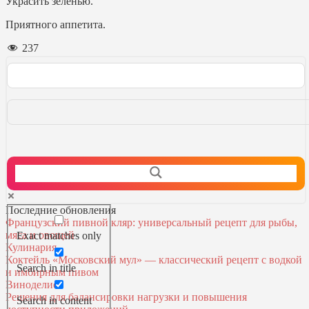
Украсить зеленью.
Приятного аппетита.
237
Последние обновления
Французский пивной кляр: универсальный рецепт для рыбы,
мяса и овощей
Exact matches only
Кулинария
Коктейль «Московский мул» — классический рецепт с водкой
Search in title
и имбирным пивом
Виноделие
Решения для балансировки нагрузки и повышения
Search in content