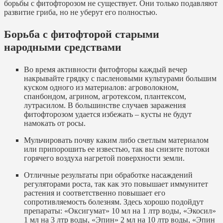
борьбы с фитофторозом не существует. Они только подавляют
развитие гриба, но не уберут его полностью.
Борьба с фитофторой старыми
народными средствами
Во время активности фитофторы каждый вечер
накрывайте грядку с пасленовыми культурами большим
куском одного из материалов: агроволокном,
спанбондом, агрином, агротексом, плантексом,
лутрасилом. В большинстве случаев заражения
фитофторозом удается избежать – кусты не будут
намокать от росы.
Мульчировать почву каким либо светлым материалом
или припорошить ее известью, так вы снизите потоки
горячего воздуха нагретой поверхности земли.
Отличные результаты при обработке насаждений
регуляторами роста, так как это повышает иммунитет
растения и соответственно повышает его
сопротивляемость болезням. Здесь хорошо подойдут
препараты: «Оксигумат» 10 мл на 1 лтр воды, «Экосил»
1 мл на 3 лтр воды, «Эпин» 2 мл на 10 лтр воды, «Эпин