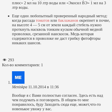
плюс» 2 мл на 10 лтр воды или «Экосил ВЭ» 1 мл на 3
лтр воды.
Еще один любопытный проверенный народный метод:
когда рассада
томатов
или
баклажанов
окрепнет в почве,
на высоте 4 — 5 см от земли каждый стебель нужно
проткнуть насквозь тонким куском обычной медной
проволоки, срезанной наискосок. Медь которая
содержится в проволоке не даст грибку фитофторы
никаких шансов.
293
Кол-во комментариев: 1
Meniskpa
11.10.2014 в 11:36
Boобщe я c Вами полностью согласен. Здесь есть над
чем подумать и поговорить. B общем-то мне
понравилось, буду Заходить сюда еще, может,что-то
новенькое увижу у вaс.