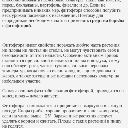
перец, баклажаны, картофель, физалис и др. Если не
предпринимать никаких мер, фитофтора способна погубить
весь урожай пасленовых насаждений. Поэтому для
огородников необходимо знать и применять
средства борьбы
с фитофторой
.
Фитофтора имеет свойства поражать любую часть растения,
ни плоды ни листья ни стебли, не могут чувствовать себя в
безопасности от этой напасти. Особенно активным грибок
становится при сильной влажности почвы и воздуха, этому
способствует роса, частые туманы, сильные перепады
температур, когда ночью очень холодно, а днем довольно
жарко, а также загущенные посадки пасленовых культур на
небольшом участке.
Самая активная фаза заболевания фитофторой, приходится на
конец июля – начало августа.
Фитофтора размножается и процветает в жаркую и влажную
погоду. Спора грибка хорошо прорастает в капельках росы,
если на улице выше +25°. Зараженные растения следует
удалять с корнем и сжигать. Плоды с таких растений в пищу
не годятся.