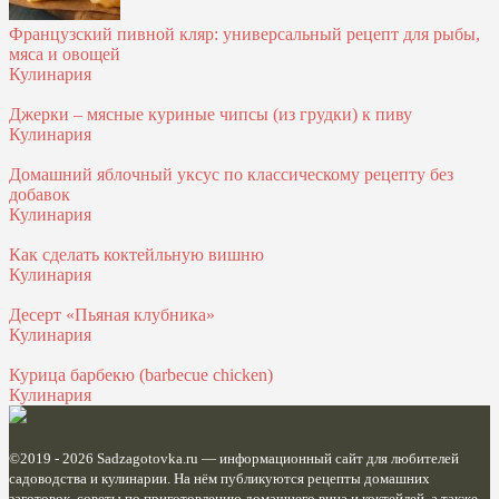
Французский пивной кляр: универсальный рецепт для рыбы,
мяса и овощей
Кулинария
Джерки – мясные куриные чипсы (из грудки) к пиву
Кулинария
Домашний яблочный уксус по классическому рецепту без
добавок
Кулинария
Как сделать коктейльную вишню
Кулинария
Десерт «Пьяная клубника»
Кулинария
Курица барбекю (barbecue chicken)
Кулинария
©2019 - 2026
Sadzagotovka.ru
— информационный сайт для любителей
садоводства и кулинарии. На нём публикуются рецепты домашних
заготовок, советы по приготовлению домашнего вина и коктейлей, а также