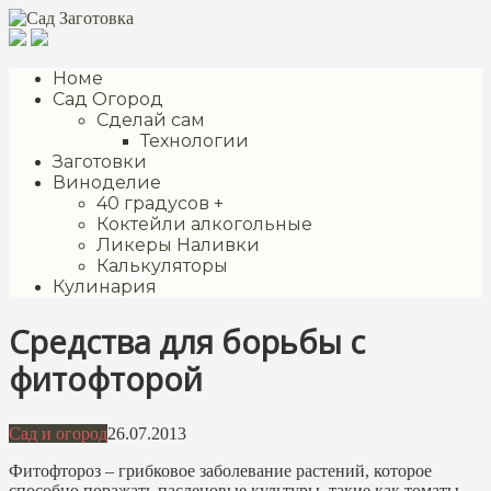
Перейти
к
контенту
Номе
Сад Огород
Сделай сам
Технологии
Заготовки
Виноделие
40 градусов +
Коктейли алкогольные
Ликеры Наливки
Калькуляторы
Кулинария
Средства для борьбы с
фитофторой
Сад и огород
26.07.2013
Фитофтороз – грибковое заболевание растений, которое
способно поражать пасленовые культуры, такие как томаты,