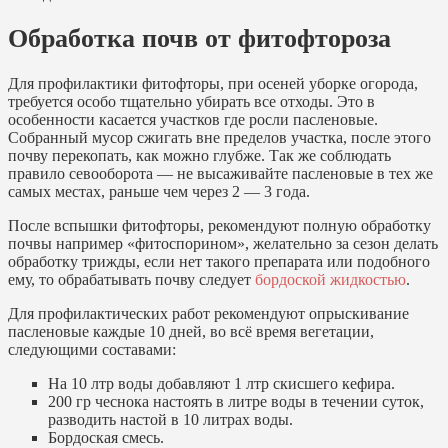
Обработка почв от фитофтороза
Для профилактики фитофторы, при осеней уборке огорода,
требуется особо тщательно убирать все отходы. Это в
особенности касается участков где росли пасленовые.
Собранный мусор сжигать вне пределов участка, после этого
почву перекопать, как можно глубже. Так же соблюдать
правило севооборота — не высаживайте пасленовые в тех же
самых местах, раньше чем через 2 — 3 года.
После вспышки фитофторы, рекомендуют полную обработку
почвы например «фитоспорином», желательно за сезон делать
обработку трижды, если нет такого препарата или подобного
ему, то обрабатывать почву следует
бордоской жидкостью
.
Для профилактических работ рекомендуют опрыскивание
пасленовые каждые 10 дней, во всё время вегетации,
следующими составами:
На 10 лтр воды добавляют 1 лтр скисшего кефира.
200 гр чеснока настоять в литре воды в течении суток,
разводить настой в 10 литрах воды.
Бордоская смесь.