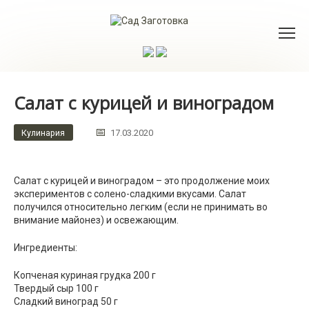
Перейти
к
контенту
Салат с курицей и виноградом
Кулинария
17.03.2020
Салат с курицей и виноградом – это продолжение моих
экспериментов с солено-сладкими вкусами. Салат
получился относительно легким (если не принимать во
внимание майонез) и освежающим.
Ингредиенты:
Копченая куриная грудка 200 г
Твердый сыр 100 г
Сладкий виноград 50 г