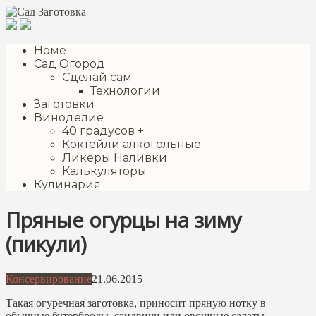
Перейти
к
контенту
Номе
Сад Огород
Сделай сам
Технологии
Заготовки
Виноделие
40 градусов +
Коктейли алкогольные
Ликеры Наливки
Калькуляторы
Кулинария
Пряные огурцы на зиму
(пикули)
Консервирование
21.06.2015
Такая огуречная заготовка, приносит пряную нотку в
обычные бутерброды, сэндвичи или овощные салаты.