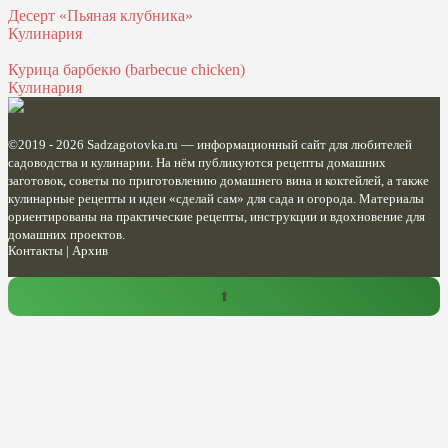
Десерт «Пьяная клубника»
Кулинария
Курица барбекю (barbecue chicken)
Кулинария
©2019 - 2026
Sadzagotovka.ru
— информационный сайт для любителей
садоводства и кулинарии. На нём публикуются рецепты домашних
заготовок, советы по приготовлению домашнего вина и коктейлей, а также
кулинарные рецепты и идеи «сделай сам» для сада и огорода. Материалы
ориентированы на практические рецепты, инструкции и вдохновение для
домашних проектов.
Контакты
|
Архив