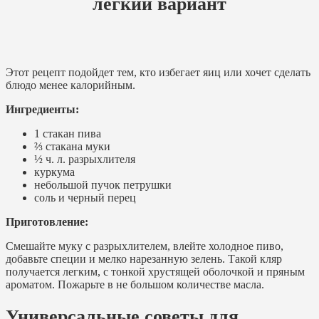
легкий вариант
Этот рецепт подойдет тем, кто избегает яиц или хочет сделать
блюдо менее калорийным.
Ингредиенты:
1 стакан пива
⅔ стакана муки
½ ч. л. разрыхлителя
куркума
небольшой пучок петрушки
соль и черный перец
Приготовление:
Смешайте муку с разрыхлителем, влейте холодное пиво,
добавьте специи и мелко нарезанную зелень. Такой кляр
получается легким, с тонкой хрустящей оболочкой и пряным
ароматом. Пожарьте в не большом количестве масла.
Универсальные советы для