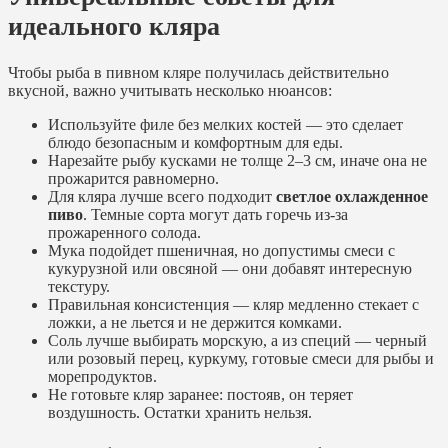
идеального кляра
Чтобы рыба в пивном кляре получилась действительно
вкусной, важно учитывать несколько нюансов:
Используйте филе без мелких костей — это сделает
блюдо безопасным и комфортным для еды.
Нарезайте рыбу кусками не толще 2–3 см, иначе она не
прожарится равномерно.
Для кляра лучше всего подходит
светлое охлажденное
пиво
. Темные сорта могут дать горечь из-за
прожаренного солода.
Мука подойдет пшеничная, но допустимы смеси с
кукурузной или овсяной — они добавят интересную
текстуру.
Правильная консистенция — кляр медленно стекает с
ложки, а не льется и не держится комками.
Соль лучше выбирать морскую, а из специй — черный
или розовый перец, куркуму, готовые смеси для рыбы и
морепродуктов.
Не готовьте кляр заранее: постояв, он теряет
воздушность. Остатки хранить нельзя.