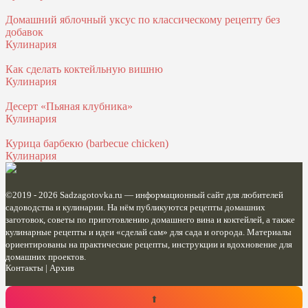
Домашний яблочный уксус по классическому рецепту без
добавок
Кулинария
Как сделать коктейльную вишню
Кулинария
Десерт «Пьяная клубника»
Кулинария
Курица барбекю (barbecue chicken)
Кулинария
©2019 - 2026
Sadzagotovka.ru
— информационный сайт для любителей
садоводства и кулинарии. На нём публикуются рецепты домашних
заготовок, советы по приготовлению домашнего вина и коктейлей, а также
кулинарные рецепты и идеи «сделай сам» для сада и огорода. Материалы
ориентированы на практические рецепты, инструкции и вдохновение для
домашних проектов.
Контакты
|
Архив