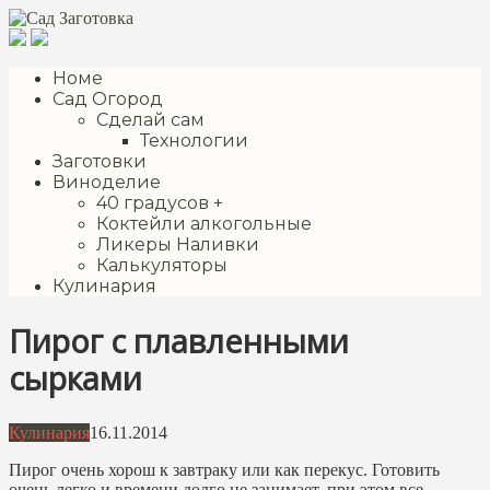
Перейти
к
контенту
Номе
Сад Огород
Сделай сам
Технологии
Заготовки
Виноделие
40 градусов +
Коктейли алкогольные
Ликеры Наливки
Калькуляторы
Кулинария
Пирог с плавленными
сырками
Кулинария
16.11.2014
Пирог очень хорош к завтраку или как перекус. Готовить
очень легко и времени долго не занимает, при этом все