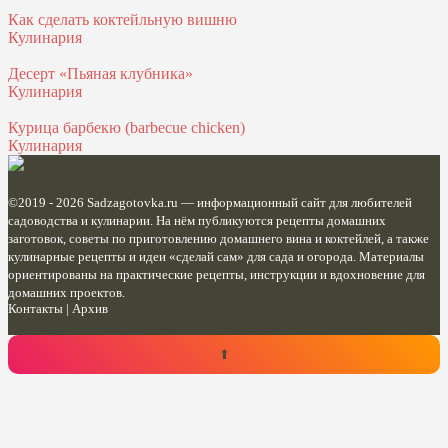
Как сделать коктейльную вишню
Кулинария
Десерт «Пьяная клубника»
Кулинария
Курица барбекю (barbecue chicken)
Кулинария
©2019 - 2026
Sadzagotovka.ru
— информационный сайт для любителей
садоводства и кулинарии. На нём публикуются рецепты домашних
заготовок, советы по приготовлению домашнего вина и коктейлей, а также
кулинарные рецепты и идеи «сделай сам» для сада и огорода. Материалы
ориентированы на практические рецепты, инструкции и вдохновение для
домашних проектов.
Контакты
|
Архив