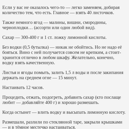
Если у вас не оказалось чего-то — легко заменяем, добирая
количество тем, что есть. Главное — взять 40 листочков.
Также немного ягод — малины, вишни, смородины,
черноплодки… (ассорти или один любой вид).
Сахар — 300-400 г и 1 ст. ложку лимонной кислоты.
Без водки (0,5 бутылка) — никак не обойтись. Но не надо её
бояться. Вино с ней получается совсем не крепким, а стоит-
хранится отлично в любом шкафу. Желательно, конечно,
водку взять качественную.
Листья и ягоды помыть, залить 1,5 л воды и после закипания
держать на среднем огне — 15 минут.
Настаивать 12 часов.
Процедить, отжать, подогреть, добавить сахар (кто послаще
любит — добавляйте 400 г) и хорошо размешать.
Когда остынет — влить водку и высыпать лимонную кислоту.
Размешали, разлили по стеклянной таре, закрыли крышками
— и в тёмное местечко настаиваться.