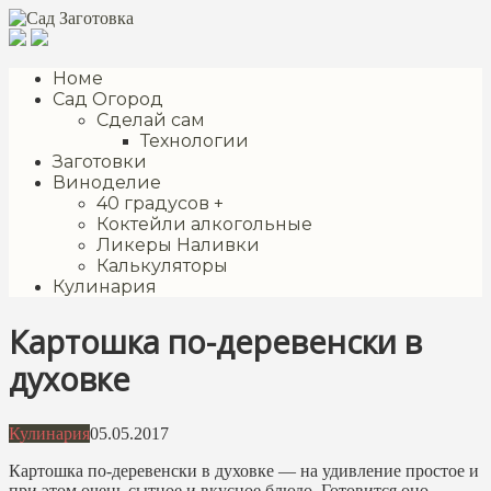
Перейти
к
контенту
Номе
Сад Огород
Сделай сам
Технологии
Заготовки
Виноделие
40 градусов +
Коктейли алкогольные
Ликеры Наливки
Калькуляторы
Кулинария
Картошка по-деревенски в
духовке
Кулинария
05.05.2017
Картошка по-деревенски в духовке — на удивление простое и
при этом очень сытное и вкусное блюдо. Готовится оно