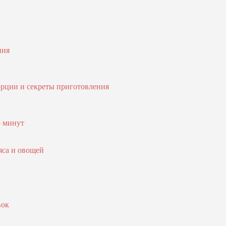
ния
орции и секреты приготовления
5 минут
яса и овощей
вок