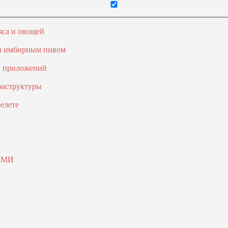
яса и овощей
 и имбирным пивом
и приложений
раструктуры
елете
АМИ