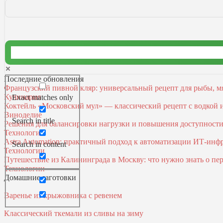
Последние обновления
Французский пивной кляр: универсальный рецепт для рыбы, м
Кулинария
Exact matches only
Коктейль «Московский мул» — классический рецепт с водкой
Виноделие
Search in title
Решения для балансировки нагрузки и повышения доступност
Технологии
Astra Automation: практичный подход к автоматизации ИТ‑инф
Search in content
Технологии
Путешествие из Калининграда в Москву: что нужно знать о пер
Технологии
Домашние заготовки
Варенье из крыжовника с ревенем
Классический ткемали из сливы на зиму