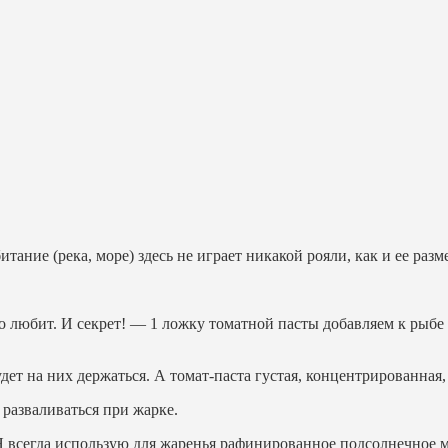
итание (река, море) здесь не играет никакой рояли, как и ее раз
 любит. И секрет! — 1 ложку томатной пасты добавляем к рыбе
 будет на них держаться. А томат-паста густая, концентрированна
 разваливаться при жарке.
Я всегда использую для жаренья рафинированное подсолнечное ма