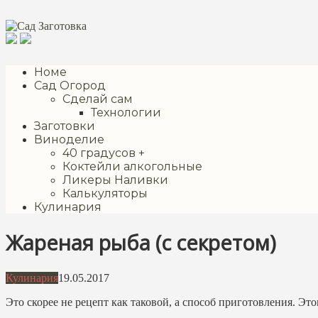
Перейти
к
контенту
Номе
Сад Огород
Сделай сам
Технологии
Заготовки
Виноделие
40 градусов +
Коктейли алкогольные
Ликеры Наливки
Калькуляторы
Кулинария
Жареная рыба (с секретом)
Кулинария
19.05.2017
Это скорее не рецепт как таковой, а способ приготовления. Эт