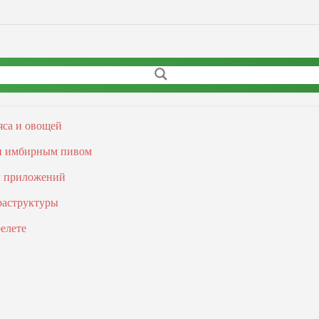
яса и овощей
 и имбирным пивом
и приложений
раструктуры
елете