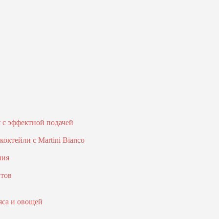
т с эффектной подачей
октейли с Martini Bianco
ния
птов
яса и овощей