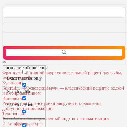
Последние обновления
Французский пивной кляр: универсальный рецепт для рыбы,
мяса и овощей
Exact matches only
Кулинария
Коктейль «Московский мул» — классический рецепт с водкой
Search in title
и имбирным пивом
Виноделие
Решения для балансировки нагрузки и повышения
Search in content
доступности приложений
Технологии
Astra Automation: практичный подход к автоматизации
ИТ‑инфраструктуры