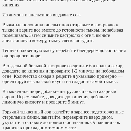
кипения.
Из лимона и апельсинов выдавите сок.
Выжатые половинки апельсинов отправьте в кастрюлю к
тыкве и варите все вместе до готовности тыквы, не забывая
помешивать. Затем снимите кастрюлю с огня, выньте
апельсиновую кожуру, тыкву слегка остудите.
Теплую тыквенную массу перебейте блендером до состояния
однородного пюре.
В отдельной большой кастрюле соедините 6 л воды и сахар,
доведите до кипения и проварите 1-2 минуты на небольшом
огне. Количество сахара в рецепте я указываю примерно —
ориентируйтесь на свой вкус и на сладость самой тыквы.
В тыквенное пюре добавьте цитрусовый сок и сахарный
сироп. Перемешайте, доведите до кипения, добавьте
лимонную кислоту и проварите 5 минут.
Горячий тыквенный сок разлейте в заранее подготовленные
стерильные банки, закатайте, переверните вверх дном,
укутайте и оставьте до полного остывания. Остывший сок
храните в прохладном темном месте.