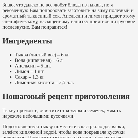
Знаю, что далеко не все любят блюда из тыквы, но я
рекомендую Вам попробовать заготовить на зиму полезный и
ароматный тыквенный сок. Апельсин и лимон придают этому
специфическому, насыщенному напитку приятное цитрусовое
послевкусие. Вам понравится!
Ингредиенты
Тыква (чистый вес) – 6 кг
Вода (кипяченая) – 6 л
Апельсин – 5 шт.
Лимон – 1 шт.
Сахар – 1,3 кг
Лимонная кислота – 2,5 ч.л.
Пошаговый рецепт приготовления
Тыкву промойте, очистите от кожуры и семечек, мякоть
нарежьте небольшими кусочками.
Подготовленную тыкву поместите в кастрюлю для варки,
залейте кипяченой водой, чтобы вода покрывала кусочки
полностью. Поместите заготовку на огонь и доведите до