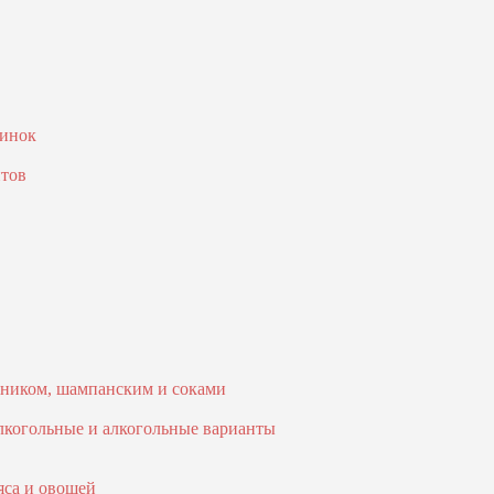
ринок
птов
тоником, шампанским и соками
когольные и алкогольные варианты
яса и овощей