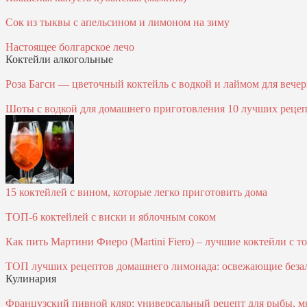
Сок из тыквы с апельсином и лимоном на зиму
Настоящее болгарское лечо
Коктейли алкогольные
Роза Багси — цветочный коктейль с водкой и лаймом для вече
Шоты с водкой для домашнего приготовления 10 лучших реце
15 коктейлей с вином, которые легко приготовить дома
ТОП-6 коктейлей с виски и яблочным соком
Как пить Мартини Фиеро (Martini Fiero) – лучшие коктейли с 
ТОП лучших рецептов домашнего лимонада: освежающие безал
Кулинария
Французский пивной кляр: универсальный рецепт для рыбы, м