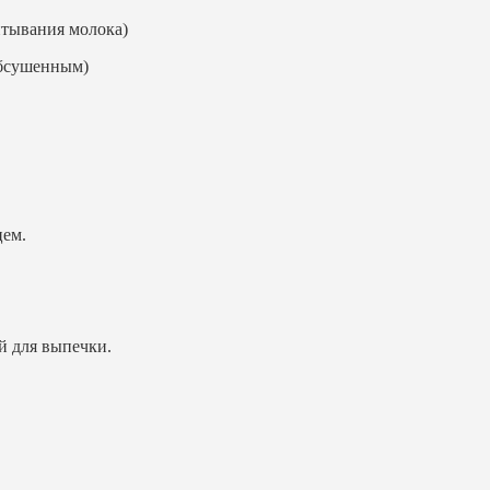
итывания молока)
обсушенным)
цем.
й для выпечки.