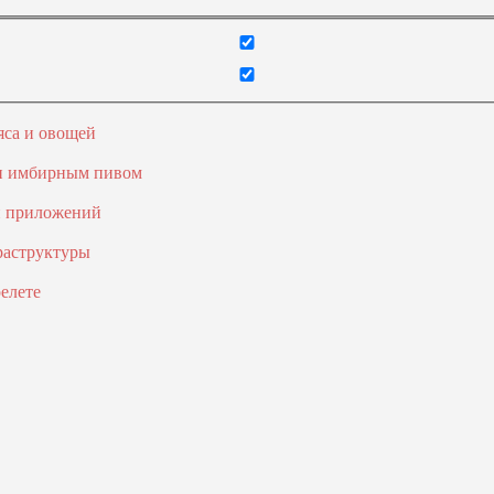
яса и овощей
 и имбирным пивом
и приложений
раструктуры
елете