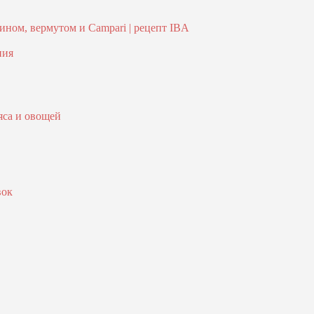
ном, вермутом и Campari | рецепт IBA
ния
яса и овощей
вок