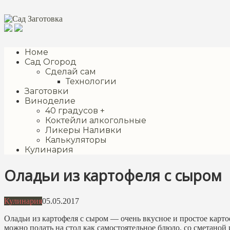
Перейти
к
контенту
Номе
Сад Огород
Сделай сам
Технологии
Заготовки
Виноделие
40 градусов +
Коктейли алкогольные
Ликеры Наливки
Калькуляторы
Кулинария
Оладьи из картофеля с сыром
Кулинария
05.05.2017
Оладьи из картофеля с сыром — очень вкусное и простое карт
можно подать на стол как самостоятельное блюдо, со сметано