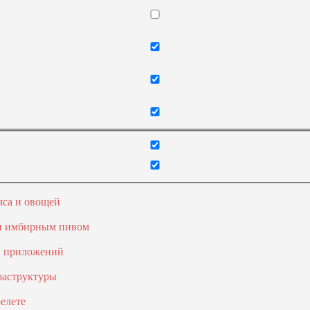
яса и овощей
 и имбирным пивом
и приложений
раструктуры
елете