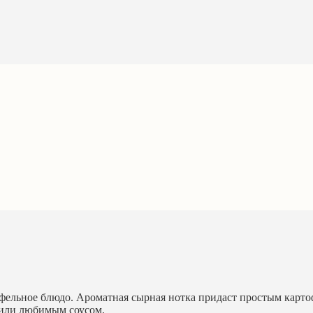
офельное блюдо. Ароматная сырная нотка придаст простым карт
й или любимым соусом.