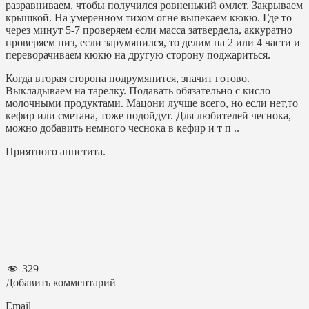
разравниваем, чтобы получился ровненький омлет. Закрываем
крышкой. На умеренном тихом огне выпекаем кюкю. Где то
через минут 5-7 проверяем если масса затвердела, аккуратно
проверяем низ, если зарумянился, то делим на 2 или 4 части и
переворачиваем кюкю на другую сторону поджариться.
Когда вторая сторона подрумянится, значит готово.
Выкладываем на тарелку. Подавать обязательно с кисло —
молочными продуктами. Мацони лучше всего, но если нет,то
кефир или сметана, тоже подойдут. Для любителей чеснока,
можно добавить немного чеснока в кефир и т п ..
Приятного аппетита.
329
Добавить комментарий
Email