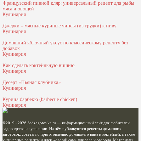
Французский пивной кляр: универсальный рецепт для рыбы,
мяса и овощей
Кулинария
Джерки – мясные куриные чипсы (из грудки) к пиву
Кулинария
Домашний яблочный уксус по классическому рецепту без
добавок
Кулинария
Как сделать коктейльную вишню
Кулинария
Десерт «Пьяная клубника»
Кулинария
Курица барбекю (barbecue chicken)
Кулинария
©2019 - 2026
Sadzagotovka.ru
— информационный сайт для любителей
садоводства и кулинарии. На нём публикуются рецепты домашних
заготовок, советы по приготовлению домашнего вина и коктейлей, а также
кулинарные рецепты и идеи «сделай сам» для сада и огорода. Материалы