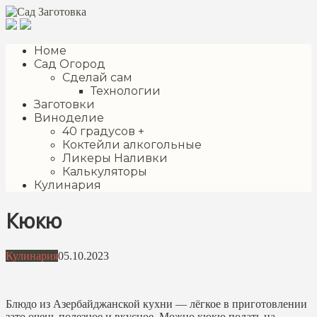
Перейти
к
контенту
Номе
Сад Огород
Сделай сам
Технологии
Заготовки
Виноделие
40 градусов +
Коктейли алкогольные
Ликеры Наливки
Калькуляторы
Кулинария
Кюкю
Кулинария
05.10.2023
Блюдо из Азербайджанской кухни — лёгкое в приготовлении
зато очень полезное и вкусное. Можно кюкю подать на