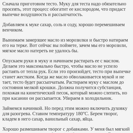
Сначала приготовим тесто. Муку для теста надо обязательно
просеять, этот процесс обогатит ее кислородом, что придаст
выпечке воздушность и рассыпчатость.
Добавляем к муке сахар, соль и соду, хорошо перемешиваем
венчиком.
Вынимаем замерзшее масло из морозилки и быстро натираем
его на терке. Вот сейчас вы поймете, зачем мы его морозили,
мягкое масло натереть не удалось бы.
Опускаем руки в муку и начинаем растирать ее с маслом.
Делаем это максимально быстро, чтобы масло не успело
растаять от тепла рук. Если это произойдет, тесто при выпечке
станет жестким. Когда же масло обволакивается мукой и не
тает, тесто будет рассыпчатым. Растираем муку с маслом до
состояния мелкой крошки. Должна получится субстанция,
похожая на кинетический песок, который можно слепить, но
при касании он рассыпается. Убираем в холодильник.
Займемся начинкой. Но перед этим можно включить духовку
для разогрева. Ставим температуру 180°С. Берем творог,
кладем в него сахар, ванильный сахар, яйца.
Хорошо размешиваем творог с добавками. У меня был мягкий