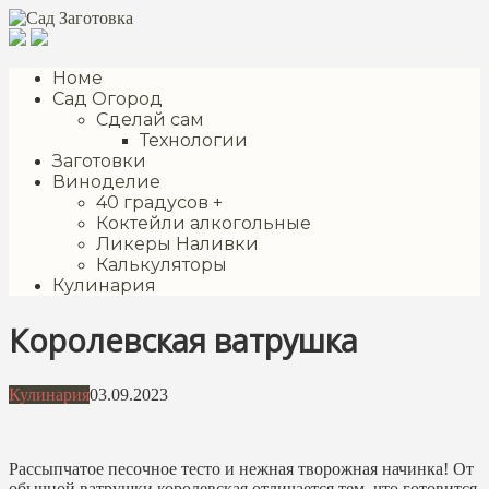
Перейти
к
контенту
Номе
Сад Огород
Сделай сам
Технологии
Заготовки
Виноделие
40 градусов +
Коктейли алкогольные
Ликеры Наливки
Калькуляторы
Кулинария
Королевская ватрушка
Кулинария
03.09.2023
Рассыпчатое песочное тесто и нежная творожная начинка! От
обычной ватрушки королевская отличается тем, что готовится