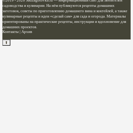
©2019 - 2026
Sadzagotovka.ru
— информационный сайт для любителей
садоводства и кулинарии. На нём публикуются рецепты домашних
заготовок, советы по приготовлению домашнего вина и коктейлей, а также
кулинарные рецепты и идеи «сделай сам» для сада и огорода. Материалы
ориентированы на практические рецепты, инструкции и вдохновение для
домашних проектов.
Контакты
|
Архив