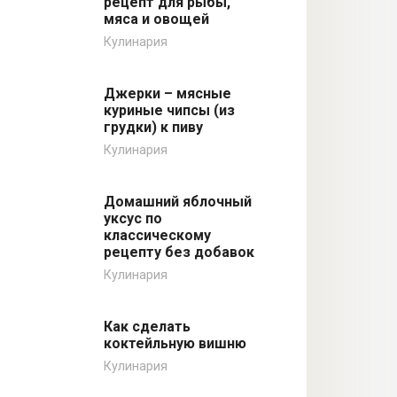
рецепт для рыбы,
мяса и овощей
Кулинария
Джерки – мясные
куриные чипсы (из
грудки) к пиву
Кулинария
Домашний яблочный
уксус по
классическому
рецепту без добавок
Кулинария
Как сделать
коктейльную вишню
Кулинария