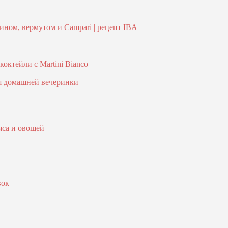
ном, вермутом и Campari | рецепт IBA
октейли с Martini Bianco
ля домашней вечеринки
яса и овощей
вок