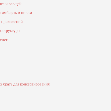
яса и овощей
 и имбирным пивом
и приложений
раструктуры
елете
х брать для консервирования