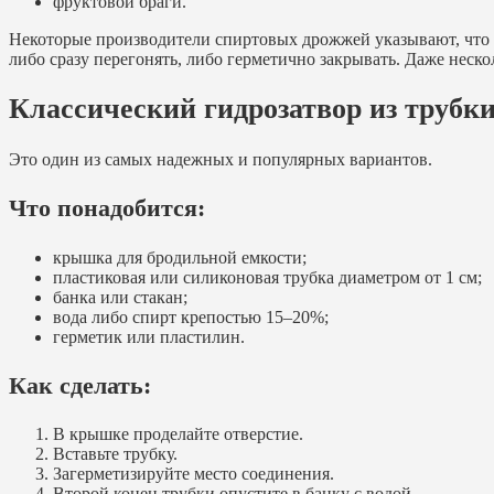
фруктовой браги.
Некоторые производители спиртовых дрожжей указывают, что г
либо сразу перегонять, либо герметично закрывать. Даже нескол
Классический гидрозатвор из трубки
Это один из самых надежных и популярных вариантов.
Что понадобится:
крышка для бродильной емкости;
пластиковая или силиконовая трубка диаметром от 1 см;
банка или стакан;
вода либо спирт крепостью 15–20%;
герметик или пластилин.
Как сделать:
В крышке проделайте отверстие.
Вставьте трубку.
Загерметизируйте место соединения.
Второй конец трубки опустите в банку с водой.