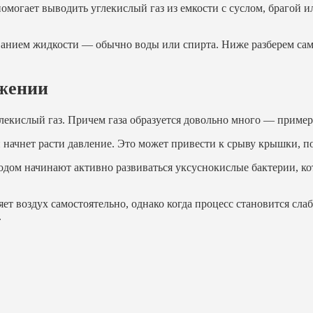
омогает выводить углекислый газ из емкости с суслом, брагой и
ованием жидкости — обычно воды или спирта. Ниже разберем са
ожении
лекислый газ. Причем газа образуется довольно много — пример
 начнет расти давление. Это может привести к срыву крышки, п
родом начинают активно развиваться уксуснокислые бактерии, ко
ет воздух самостоятельно, однако когда процесс становится сла
.