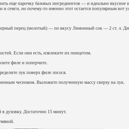
вить еще парочку базовых ингредиентов — и идеально вкусное 
 и семги, но почему-то именно этот остается популярным вот у
ерный перец (молотый) — по вкусу Лимонный сок — 2 ст. л. Диж
остей. Если они есть, извлеките их пинцетом.
олите филе и поперчите.
еделите лук поверх филе лосося.
ьченным чесноком. Выложите полученную массу сверху на лук.
 в духовку. Достаточно 15 минут.
умяной.