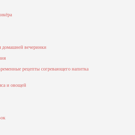
ликёра
ля домашней вечеринки
ния
овременные рецепты согревающего напитка
яса и овощей
вок