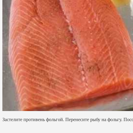
Застелите противень фольгой. Перенесите рыбу на фольгу. Пос