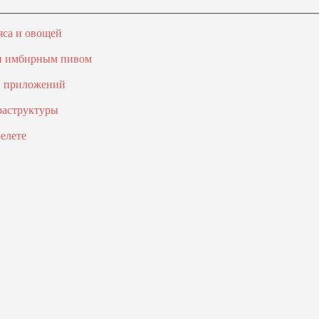
яса и овощей
 и имбирным пивом
и приложений
раструктуры
елете