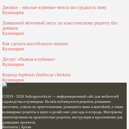
Джерки – мясные куриные чипсы (из грудки) к пиву
Кулинария
Домашний яблочный уксус по классическому рецепту без
добавок
Кулинария
Как сделать коктейльную вишню
Кулинария
Десерт «Пьяная клубника»
Кулинария
Курица барбекю (barbecue chicken)
Кулинария
©2019 - 2026
Sadzagotovka.ru
— информационный сайт для любителей
садоводства и кулинарии. На нём публикуются рецепты домашних
заготовок, советы по приготовлению домашнего вина и коктейлей, а также
кулинарные рецепты и идеи «сделай сам» для сада и огорода. Материалы
ориентированы на практические рецепты, инструкции и вдохновение для
домашних проектов.
Контакты
|
Архив