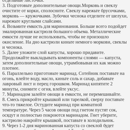
отдельные листочки.
3. Подготовьте дополнительные овощи.Морковь и свеклу
очистите от корки, сполосните. Свеклу нарежьте брусочками,
морковь — кружочками. Зубочки чеснока отделите от шелухи,
нарежьте круглыми слайсами.
4. Возьмите емкость для маринования. Больше всего подойдет
эмалированная кастрюля большого объема. Металлические
емкости лучше не использовать, чтобы не произошло
окисление. На дно кастрюли киньте немного моркови, свеклы
и чеснока.
5. Далее уложите слой капусты, хорошо придавите.
Продолжайте выкладывать компоненты слоями — капуста,
затем дополнительные овощи, утрамбовывая их как можно
плотнее.
6. Параллельно приготовьте маринад. Сотейник поставьте на
огонь, влейте воду, масло, киньте соль и сахар, добавьте
лавровый лист и перец горошком. Маринад кипятите 2
минуты, снимите с огня, влейте уксус.
7. Маринадом залейте овощи в емкости, не перемешивайте.
8. Смесь прикройте крышкой или тарелкой, сверху поставьте
что-то тяжелое. Остудите маринад при комнатной
температуре. Через 5 часов овощи под гнетом пустят сок,
осядут и полностью покроются маринадом. Гнет уберите,
кастрюлю накройте крышкой, поставьте в холодильник.
9. Через 1-2 дня маринованная капуста со свеклой будет