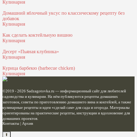
Кулинария
Домашний яблочный уксус по классическому рецепту без
добавок
Кулинария
Как сделать коктейльную вишню
Кулинария
Десерт «Пьяная клубника»
Кулинария
Курица барбекю (barbecue chicken)
Кулинария
©2019 - 2026
Sadzagotovka.ru
— информационный сайт для любителей
садоводства и кулинарии. На нём публикуются рецепты домашних
заготовок, советы по приготовлению домашнего вина и коктейлей, а также
кулинарные рецепты и идеи «сделай сам» для сада и огорода. Материалы
ориентированы на практические рецепты, инструкции и вдохновение для
домашних проектов.
Контакты
|
Архив