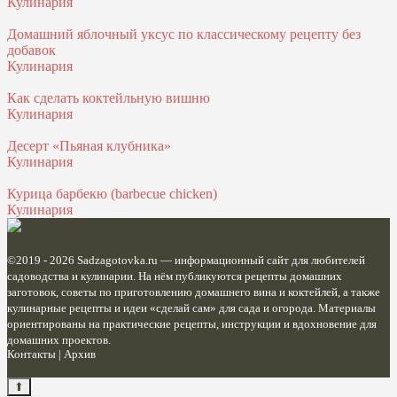
Кулинария
Домашний яблочный уксус по классическому рецепту без
добавок
Кулинария
Как сделать коктейльную вишню
Кулинария
Десерт «Пьяная клубника»
Кулинария
Курица барбекю (barbecue chicken)
Кулинария
©2019 - 2026
Sadzagotovka.ru
— информационный сайт для любителей
садоводства и кулинарии. На нём публикуются рецепты домашних
заготовок, советы по приготовлению домашнего вина и коктейлей, а также
кулинарные рецепты и идеи «сделай сам» для сада и огорода. Материалы
ориентированы на практические рецепты, инструкции и вдохновение для
домашних проектов.
Контакты
|
Архив