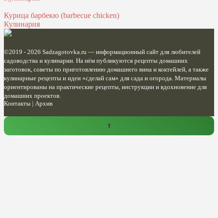
Курица барбекю (barbecue chicken)
Кулинария
©2019 - 2026
Sadzagotovka.ru
— информационный сайт для любителей
садоводства и кулинарии. На нём публикуются рецепты домашних
заготовок, советы по приготовлению домашнего вина и коктейлей, а также
кулинарные рецепты и идеи «сделай сам» для сада и огорода. Материалы
ориентированы на практические рецепты, инструкции и вдохновение для
домашних проектов.
Контакты
|
Архив