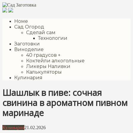
Перейти
к
контенту
Номе
Сад Огород
Сделай сам
Технологии
Заготовки
Виноделие
40 градусов +
Коктейли алкогольные
Ликеры Наливки
Калькуляторы
Кулинария
Шашлык в пиве: сочная
свинина в ароматном пивном
маринаде
Кулинария
21.02.2026