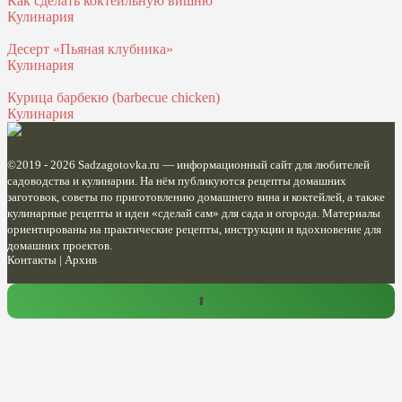
Как сделать коктейльную вишню
Кулинария
Десерт «Пьяная клубника»
Кулинария
Курица барбекю (barbecue chicken)
Кулинария
©2019 - 2026
Sadzagotovka.ru
— информационный сайт для любителей
садоводства и кулинарии. На нём публикуются рецепты домашних
заготовок, советы по приготовлению домашнего вина и коктейлей, а также
кулинарные рецепты и идеи «сделай сам» для сада и огорода. Материалы
ориентированы на практические рецепты, инструкции и вдохновение для
домашних проектов.
Контакты
|
Архив