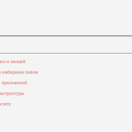
яса и овощей
 и имбирным пивом
и приложений
раструктуры
елете