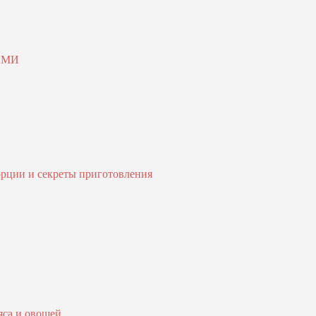
АМИ
орции и секреты приготовления
яса и овощей