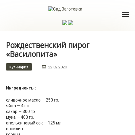
Перейти
к
контенту
Рождественский пирог
«Василопита»
Кулинария
22.02.2020
Ингредиенты:
сливочное масло — 250 гр.
яйца — 4 шт.
сахар — 300 гр.
мука — 400 гр.
апельсиновый сок — 125 мл.
ванилин
корица