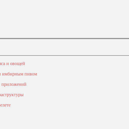
яса и овощей
 и имбирным пивом
и приложений
раструктуры
елете