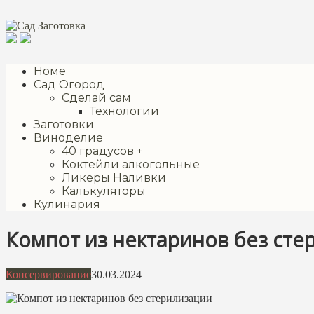
Перейти
к
контенту
Номе
Сад Огород
Сделай сам
Технологии
Заготовки
Виноделие
40 градусов +
Коктейли алкогольные
Ликеры Наливки
Калькуляторы
Кулинария
Компот из нектаринов без сте
Консервирование
30.03.2024