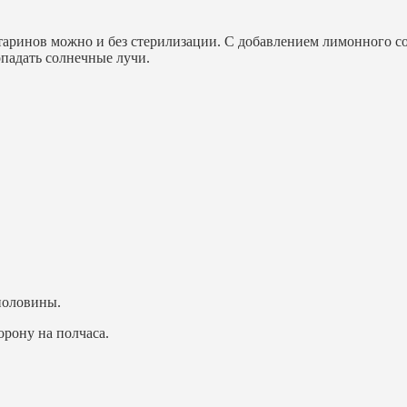
таринов можно и без стерилизации. С добавлением лимонного со
опадать солнечные лучи.
половины.
орону на полчаса.