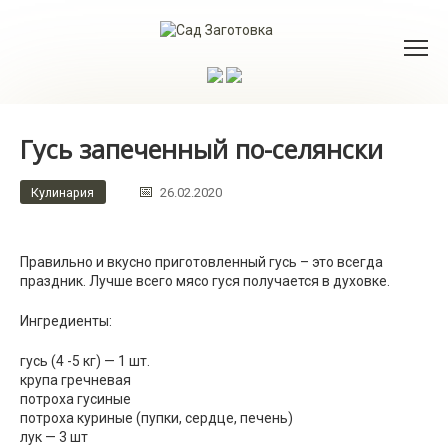
Перейти
к
контенту
Гусь запеченный по-селянски
Кулинария
26.02.2020
Правильно и вкусно приготовленный гусь – это всегда
праздник. Лучше всего мясо гуся получается в духовке.
Ингредиенты:
гусь (4 -5 кг) — 1 шт.
крупа гречневая
потроха гусиные
потроха куриные (пупки, сердце, печень)
лук — 3 шт