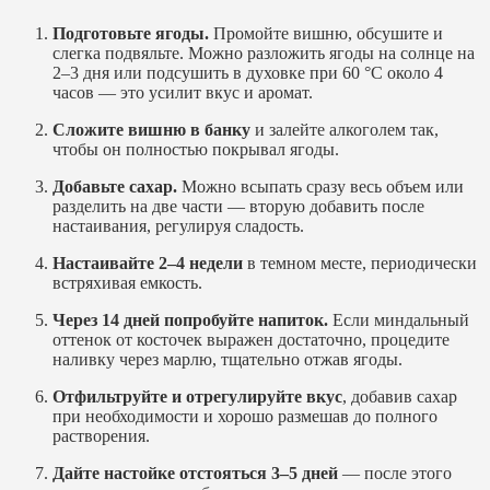
Подготовьте ягоды.
Промойте вишню, обсушите и
слегка подвяльте. Можно разложить ягоды на солнце на
2–3 дня или подсушить в духовке при 60 °C около 4
часов — это усилит вкус и аромат.
Сложите вишню в банку
и залейте алкоголем так,
чтобы он полностью покрывал ягоды.
Добавьте сахар.
Можно всыпать сразу весь объем или
разделить на две части — вторую добавить после
настаивания, регулируя сладость.
Настаивайте 2–4 недели
в темном месте, периодически
встряхивая емкость.
Через 14 дней попробуйте напиток.
Если миндальный
оттенок от косточек выражен достаточно, процедите
наливку через марлю, тщательно отжав ягоды.
Отфильтруйте и отрегулируйте вкус
, добавив сахар
при необходимости и хорошо размешав до полного
растворения.
Дайте настойке отстояться 3–5 дней
— после этого