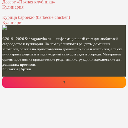
Десерт «Пьяная клубника»
Кулинария
Курица барбекю (barbecue chicken)
Кулинария
©2019 - 2026
Sadzagotovka.ru
— информационный сайт для любителей
садоводства и кулинарии. На нём публикуются рецепты домашних
заготовок, советы по приготовлению домашнего вина и коктейлей, а также
кулинарные рецепты и идеи «сделай сам» для сада и огорода. Материалы
ориентированы на практические рецепты, инструкции и вдохновение для
домашних проектов.
Контакты
|
Архив