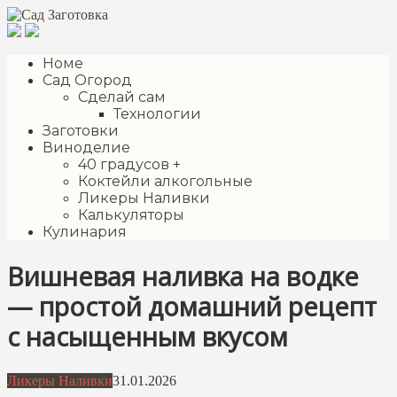
Перейти
к
контенту
Номе
Сад Огород
Сделай сам
Технологии
Заготовки
Виноделие
40 градусов +
Коктейли алкогольные
Ликеры Наливки
Калькуляторы
Кулинария
Вишневая наливка на водке
— простой домашний рецепт
с насыщенным вкусом
Ликеры Наливки
31.01.2026